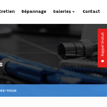
tretien
Dépannage
Galeries
Contact
Plomberie
Rappel Gratuit
Traitement de l'eau
Entretien
Dépannage
s
tez-nous