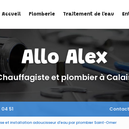
Accueil
Plomberie
Traitement de l'eau
En
Chauffagiste et plombier à Calai
 04 51
Contac
se et installation adoucisseur d'eau par plombier Saint-Omer