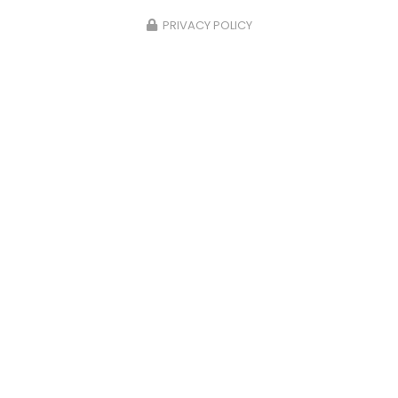
d'eau en pleine nuit ? Un chauffe-eau en panne
un dimanche matin…
PRIVACY POLICY
Toute l'actualité
Allo Alex
Plombier à Calais