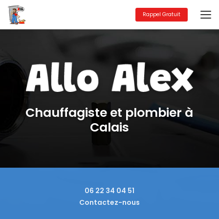
Aller
au
Rappel Gratuit
contenu
principal
Chauffagiste et plombier à
Calais
06 22 34 04 51
Contactez-nous