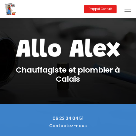
Aller
au
Rappel Gratuit
contenu
principal
Chauffagiste et plombier à
Calais
06 22 34 04 51
Contactez-nous