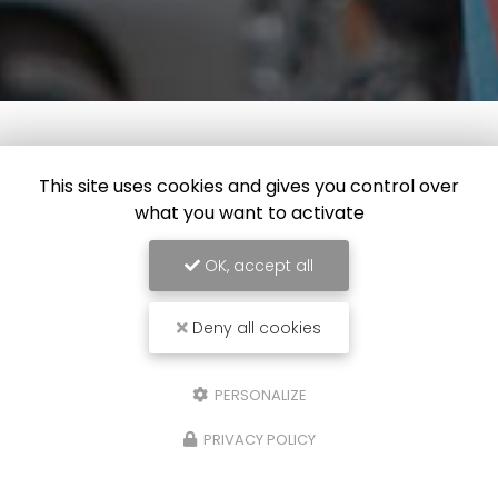
This site uses cookies and gives you control over
what you want to activate
OK, accept all
Deny all cookies
Allo Alex
Plombier à Calais
PERSONALIZE
104 rue du Bout des Digues
PRIVACY POLICY
62100 CALAIS
06 22 34 04 51