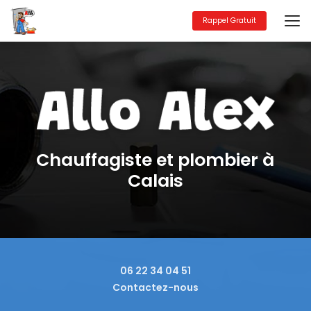
Aller
au
Rappel Gratuit
contenu
principal
Chauffagiste et plombier à
Calais
06 22 34 04 51
Contactez-nous