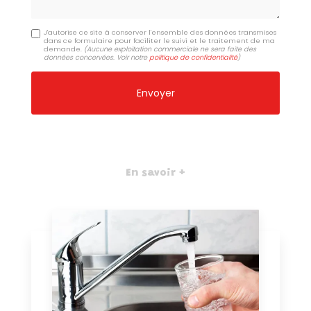
J'autorise ce site à conserver l'ensemble des données transmises
dans ce formulaire pour faciliter le suivi et le traitement de ma
demande.
(Aucune exploitation commerciale ne sera faite des
données concervées. Voir notre
politique de confidentialité
)
En savoir +