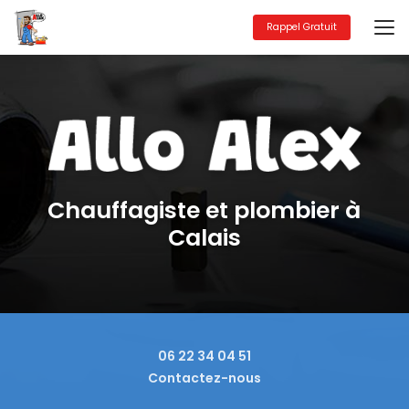
Aller
au
Rappel Gratuit
contenu
principal
Chauffagiste et plombier à
Calais
06 22 34 04 51
Contactez-nous