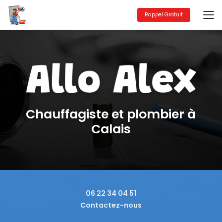
Aller
au
Rappel Gratuit
contenu
principal
Chauffagiste et plombier à
Calais
06 22 34 04 51
Contactez-nous