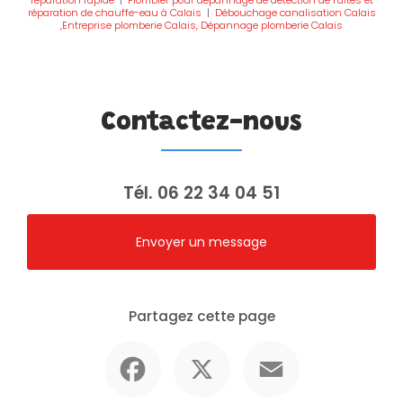
réparation rapide
|
Plombier pour dépannage de détection de fuites et
réparation de chauffe-eau à Calais
|
Débouchage canalisation Calais
,Entreprise plomberie Calais, Dépannage plomberie Calais
Contactez-nous
Tél.
06 22 34 04 51
Envoyer un message
Partagez cette page
Facebook
X
Email