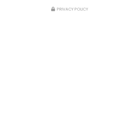
d'eau en pleine nuit ? Un chauffe-eau en panne
un dimanche matin…
PRIVACY POLICY
Toute l'actualité
Allo Alex
Plombier à Calais