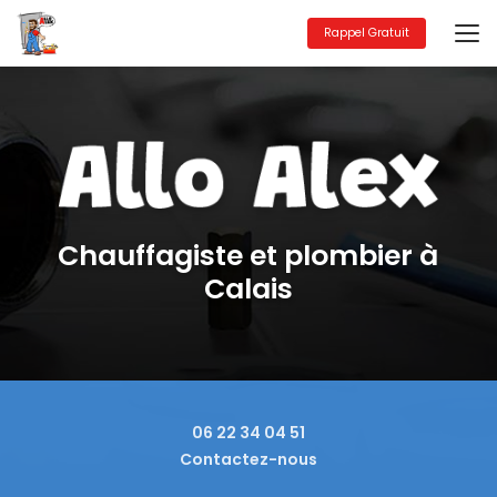
Aller
au
Rappel Gratuit
contenu
principal
Chauffagiste et plombier à
Calais
06 22 34 04 51
Contactez-nous