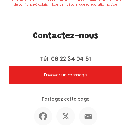
de fuites et réparation de chauffe-eau à Calais
|
Service de plomberie
de confiance à calais - Expert en dépannage et réparation rapide
Contactez-nous
Tél.
06 22 34 04 51
Envoyer un message
Partagez cette page
Facebook
X
Email