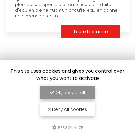
plomberie disponible à toute heure Une fuite
d'eau en pleine nuit ? Un chauffe-eau en panne
un dimanche matin…
Toute l'actualité
This site uses cookies and gives you control over
what you want to activate
OK, accept all
Deny all cookies
Allo Alex
PERSONALIZE
Plombier à Calais