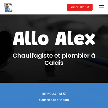
Aller
au
Rappel Gratuit
contenu
principal
Chauffagiste et plombier à
Calais
06 22 34 04 51
Contactez-nous