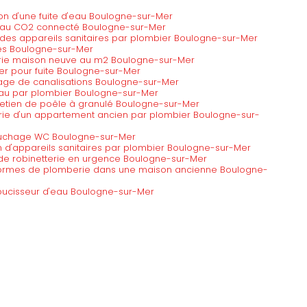
on d'une fuite d'eau Boulogne-sur-Mer
 au CO2 connecté Boulogne-sur-Mer
des appareils sanitaires par plombier Boulogne-sur-Mer
lles Boulogne-sur-Mer
berie maison neuve au m2 Boulogne-sur-Mer
ier pour fuite Boulogne-sur-Mer
age de canalisations Boulogne-sur-Mer
d'eau par plombier Boulogne-sur-Mer
retien de poêle à granulé Boulogne-sur-Mer
ie d'un appartement ancien par plombier Boulogne-sur-
bouchage WC Boulogne-sur-Mer
ion d'appareils sanitaires par plombier Boulogne-sur-Mer
de robinetterie en urgence Boulogne-sur-Mer
normes de plomberie dans une maison ancienne Boulogne-
doucisseur d'eau Boulogne-sur-Mer