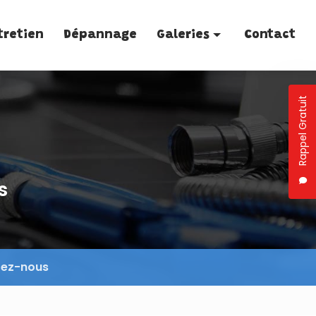
tretien
Dépannage
Galeries
Contact
Plomberie
Rappel Gratuit
Traitement de l'eau
Entretien
Dépannage
s
tez-nous