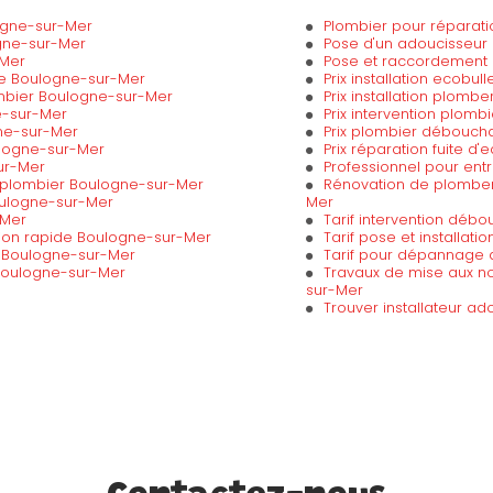
gne-sur-Mer
Plombier pour réparati
gne-sur-Mer
Pose d'un adoucisseur
Mer
Pose et raccordement 
ve Boulogne-sur-Mer
Prix installation ecobu
ombier Boulogne-sur-Mer
Prix installation plom
e-sur-Mer
Prix intervention plomb
gne-sur-Mer
Prix plombier débouch
logne-sur-Mer
Prix réparation fuite 
ur-Mer
Professionnel pour ent
r plombier Boulogne-sur-Mer
Rénovation de plomber
Boulogne-sur-Mer
Mer
-Mer
Tarif intervention dé
tion rapide Boulogne-sur-Mer
Tarif pose et installat
 Boulogne-sur-Mer
Tarif pour dépannage 
 Boulogne-sur-Mer
Travaux de mise aux 
sur-Mer
Trouver installateur a