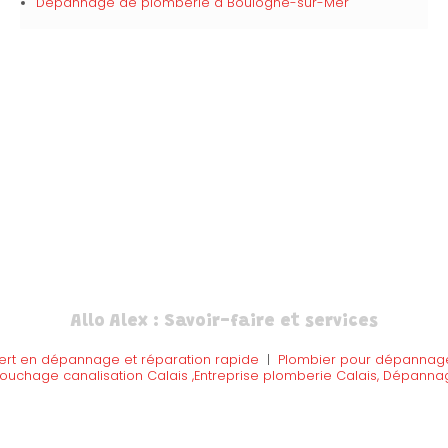
Dépannage de plomberie à Boulogne-sur-Mer
Allo Alex : Savoir-faire et services
pert en dépannage et réparation rapide
|
Plombier pour dépannage 
uchage canalisation Calais ,Entreprise plomberie Calais, Dépanna