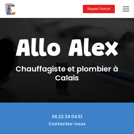
Aller
au
Rappel Gratuit
contenu
principal
Chauffagiste et plombier à
Calais
06 22 34 04 51
Contactez-nous