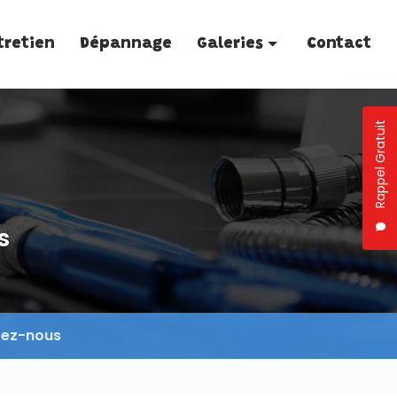
tretien
Dépannage
Galeries
Contact
Plomberie
Rappel Gratuit
Traitement de l'eau
Entretien
Dépannage
s
tez-nous