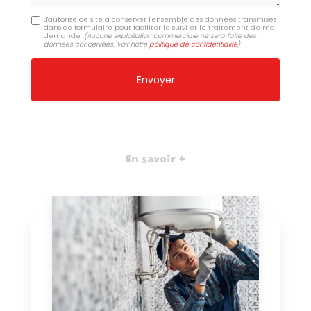
J'autorise ce site à conserver l'ensemble des données transmises
dans ce formulaire pour faciliter le suivi et le traitement de ma
demande.
(Aucune exploitation commerciale ne sera faite des
données concervées. Voir notre
politique de confidentialité
)
En savoir +