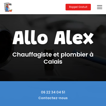
Aller
au
Rappel Gratuit
contenu
principal
Chauffagiste et plombier à
Calais
06 22 34 04 51
Contactez-nous