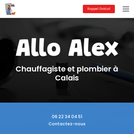
Aller
au
Rappel Gratuit
contenu
principal
Chauffagiste et plombier à
Calais
06 22 34 04 51
Contactez-nous