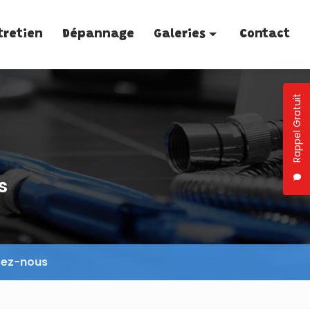
tretien
Dépannage
Galeries
Contact
Plomberie
Rappel Gratuit
Traitement de l'eau
Entretien
Dépannage
s
tez-nous