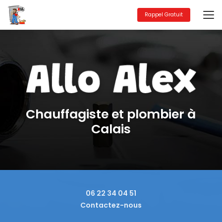
Aller
au
Rappel Gratuit
contenu
principal
Chauffagiste et plombier à
Calais
06 22 34 04 51
Contactez-nous