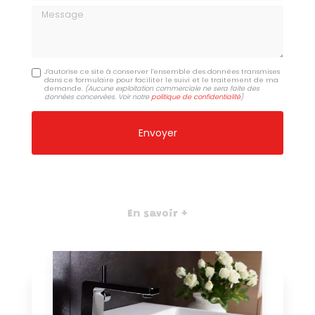
Message
J'autorise ce site à conserver l'ensemble des données transmises
dans ce formulaire pour faciliter le suivi et le traitement de ma
demande.
(Aucune exploitation commerciale ne sera faite des
données concervées. Voir notre
politique de confidentialité
)
En savoir +