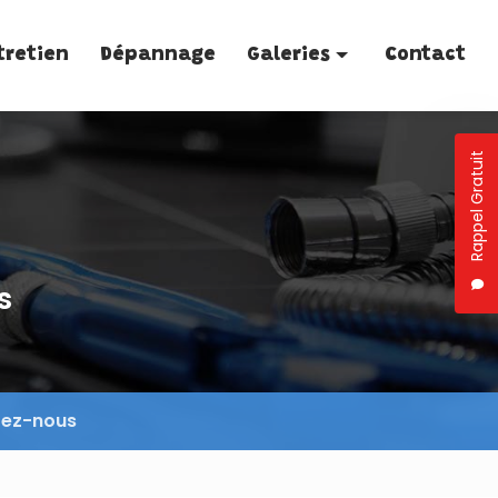
tretien
Dépannage
Galeries
Contact
Plomberie
Rappel Gratuit
Traitement de l'eau
Entretien
Dépannage
s
tez-nous