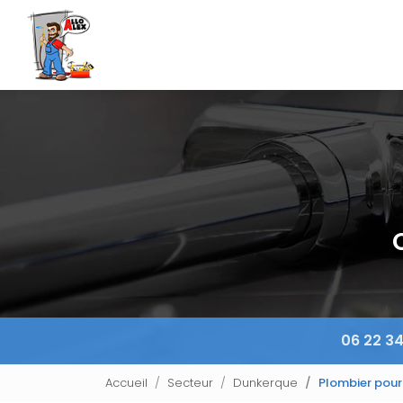
Aller
Navigation principale
au
contenu
principal
06 22 34
Accueil
Secteur
Dunkerque
Plombier pour