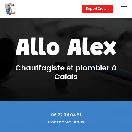
Aller
au
Rappel Gratuit
contenu
principal
Chauffagiste et plombier à
Calais
06 22 34 04 51
Contactez-nous