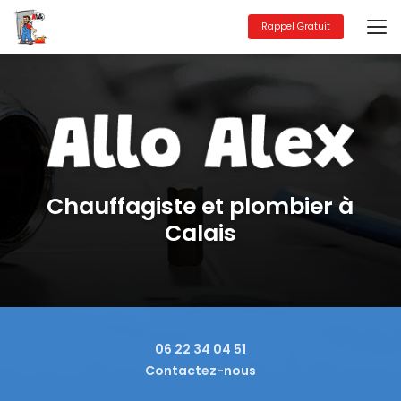
Aller
au
Rappel Gratuit
contenu
principal
Chauffagiste et plombier à
Calais
06 22 34 04 51
Contactez-nous