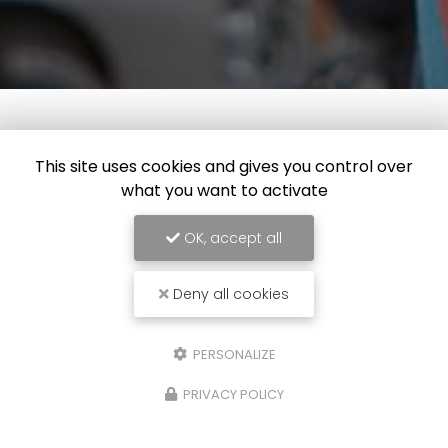
This site uses cookies and gives you control over
what you want to activate
OK, accept all
Deny all cookies
Allo Alex
Plombier à Calais
PERSONALIZE
104 rue du Bout des Digues
PRIVACY POLICY
62100 CALAIS
06 22 34 04 51